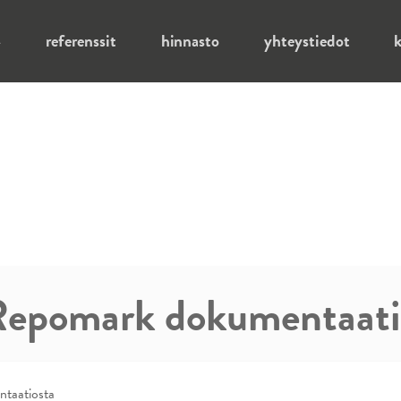
referenssit
hinnasto
yhteystiedot
k
Repomark dokumentaati