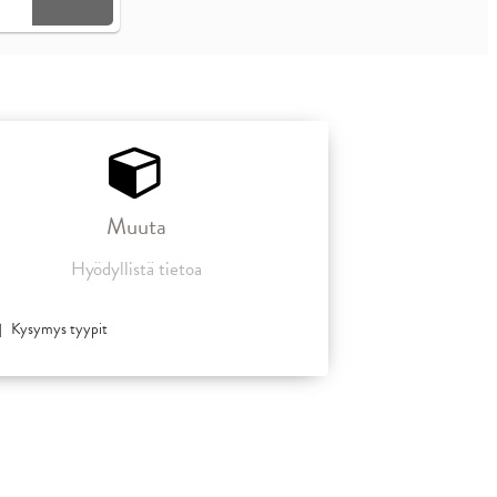
Muuta
Hyödyllistä tietoa
Kysymys tyypit