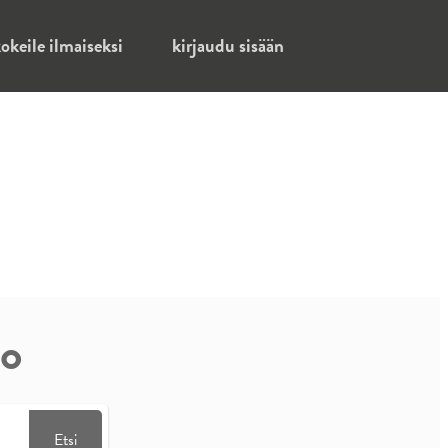
okeile ilmaiseksi
kirjaudu sisään
o
Etsi